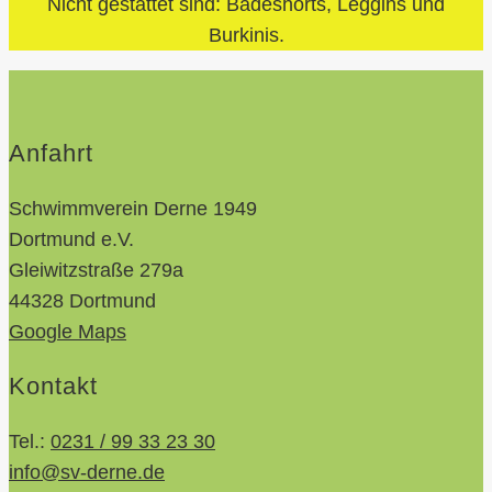
Nicht gestattet sind: Badeshorts, Leggins und
Burkinis.
Anfahrt
Schwimmverein Derne 1949
Dortmund e.V.
Gleiwitzstraße 279a
44328 Dortmund
Google Maps
Kontakt
Tel.:
0231 / 99 33 23 30
info@sv-derne.de