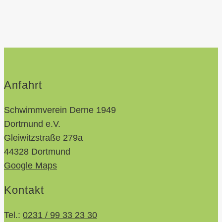
Anfahrt
Schwimmverein Derne 1949
Dortmund e.V.
Gleiwitzstraße 279a
44328 Dortmund
Google Maps
Kontakt
Tel.:
0231 / 99 33 23 30