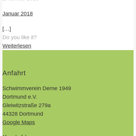
Januar 2018
[…]
Do you like it?
Weiterlesen
Anfahrt
Schwimmverein Derne 1949
Dortmund e.V.
Gleiwitzstraße 279a
44328 Dortmund
Google Maps