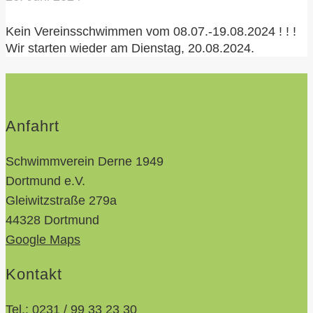
Kein Vereinsschwimmen vom 08.07.-19.08.2024 ! ! !
Wir starten wieder am Dienstag, 20.08.2024.
Anfahrt
Schwimmverein Derne 1949
Dortmund e.V.
Gleiwitzstraße 279a
44328 Dortmund
Google Maps
Kontakt
Tel.:
0231 / 99 33 23 30