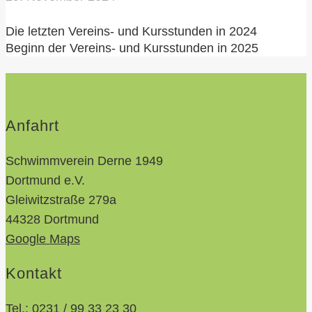
Die letzten Vereins- und Kursstunden in 2024
Beginn der Vereins- und Kursstunden in 2025
Anfahrt
Schwimmverein Derne 1949
Dortmund e.V.
Gleiwitzstraße 279a
44328 Dortmund
Google Maps
Kontakt
Tel.:
0231 / 99 33 23 30